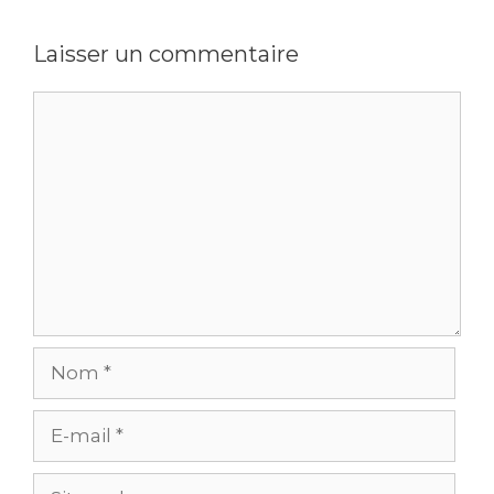
Laisser un commentaire
Commentaire
Nom
E-
mail
Site