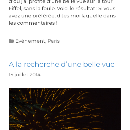
d’où j’ai profité d’une belle vue sur la tour
Eiffel, sans la foule. Voici le résultat : Si vous
avez une préférée, dites moi laquelle dans
les commentaires !
Catégories
Evénement
,
Paris
A la recherche d’une belle vue
15 juillet 2014