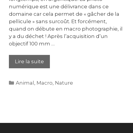
numérique est une délivrance dans ce
domaine car cela permet de « gâcher de la
pellicule » sans surcoût. Et forcément,
quand on débute en macro photographie, il
y a du déchet ! Après l’acquisition d’un
objectif 100 mm …
Lire la suite
Catégories
Animal
,
Macro
,
Nature